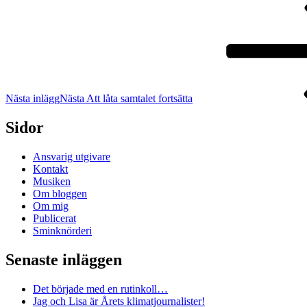
Nästa inlägg
Nästa
Att låta samtalet fortsätta
Sidor
Ansvarig utgivare
Kontakt
Musiken
Om bloggen
Om mig
Publicerat
Sminknörderi
Senaste inläggen
Det började med en rutinkoll…
Jag och Lisa är Årets klimatjournalister!