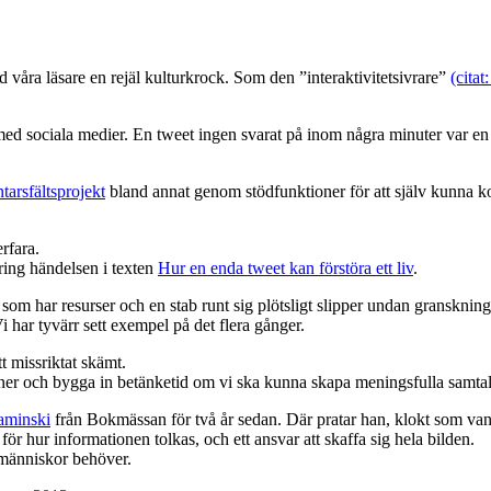
 våra läsare en rejäl kulturkrock. Som den ”interaktivitetsivrare”
(cita
ed sociala medier. En tweet ingen svarat på inom några minuter var en
arsfältsprojekt
bland annat genom stödfunktioner för att själv kunna ko
rfara.
kring händelsen i texten
Hur en enda tweet kan förstöra ett liv
.
om har resurser och en stab runt sig plötsligt slipper undan granskning 
Vi har tyvärr sett exempel på det flera gånger.
t missriktat skämt.
ner och bygga in betänketid om vi ska kunna skapa meningsfulla samtal s
aminski
från Bokmässan för två år sedan. Där pratar han, klokt som vanl
ör hur informationen tolkas, och ett ansvar att skaffa sig hela bilden.
i människor behöver.