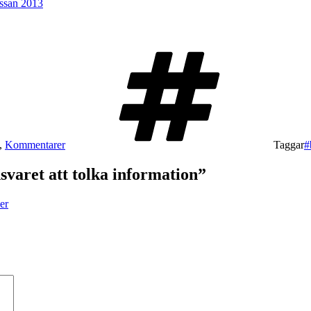
ässan 2013
,
Kommentarer
Taggar
#
svaret att tolka information”
er