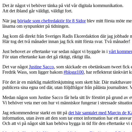
Det är något vi behöver tänka på vid vår digitala kommunikation.
Att det ibland går väldigt, väldigt fort.
När jag
började som chefredaktör för 8 Sidor
blev mitt första möte med
läsarna om synpunkter på tidningen.
Jag kom då direkt från Sveriges Radis Ekoredaktion där jag jobbade m
Här tog det två månader innan jag fick mitt första svar. Två månader!
Just behovet av eftertanke var sedan något vi byggde in i
vårt komment
För utan eftertanke kan det gå riktigt, riktigt illa.
Det var något
Justine Sacco
, som skickade en obetänksam tweet fick e
Fredrik Wass, som ligger bakom
#blogg100
, har reflekterat tänkvärt 
För det är en märklig maktförskjutning som skett här. Där makthavare s
publicera sina egna ord där, utan följdfrågor från pålästa journalister. 
Medan någon som Justine Sacco får hela sitt liv förstört på grund av et
Vi behöver veta mer om hur vi människor fungerar i stressade situatio
Jag rekommenderar starkt en titt på
det här samtalet med Marcin de K
information, utan även att den som tar emot information har ett ansvar f
Och att vi på något sätt kan behöva bygga in tid för den eftertanke v