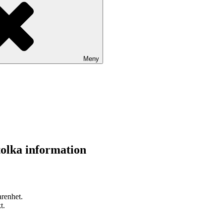
Meny
tolka information
arenhet.
t.