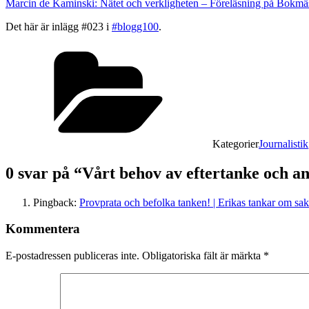
Marcin de Kaminski: Nätet och verkligheten – Föreläsning på Bokm
Det här är inlägg #023 i
#blogg100
.
Kategorier
Journalistik
0 svar på “Vårt behov av eftertanke och an
Pingback:
Provprata och befolka tanken! | Erikas tankar om sak
Kommentera
E-postadressen publiceras inte.
Obligatoriska fält är märkta
*