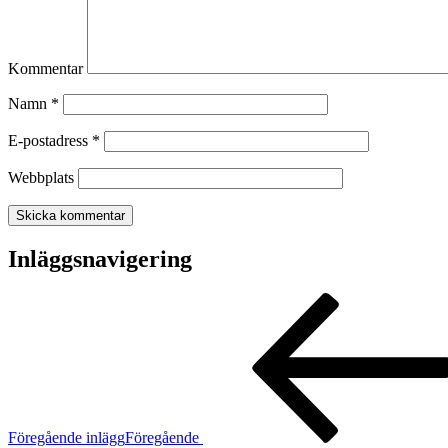
Kommentar
Namn
*
E-postadress
*
Webbplats
Inläggsnavigering
Föregående inlägg
Föregående