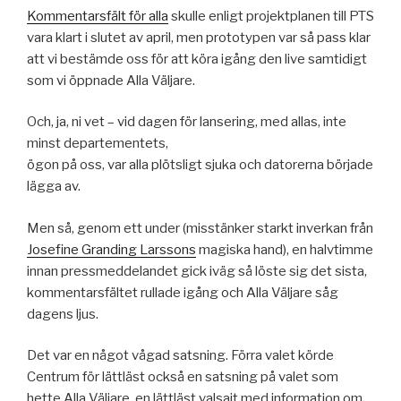
Kommentarsfält för alla
skulle enligt projektplanen till PTS
vara klart i slutet av april, men prototypen var så pass klar
att vi bestämde oss för att köra igång den live samtidigt
som vi öppnade Alla Väljare.
Och, ja, ni vet – vid dagen för lansering, med allas, inte
minst departementets,
ögon på oss, var alla plötsligt sjuka och datorerna började
lägga av.
Men så, genom ett under (misstänker starkt inverkan från
Josefine Granding Larssons
magiska hand), en halvtimme
innan pressmeddelandet gick iväg så löste sig det sista,
kommentarsfältet rullade igång och Alla Väljare såg
dagens ljus.
Det var en något vågad satsning. Förra valet körde
Centrum för lättläst också en satsning på valet som
hette Alla Väljare, en lättläst valsajt med information om