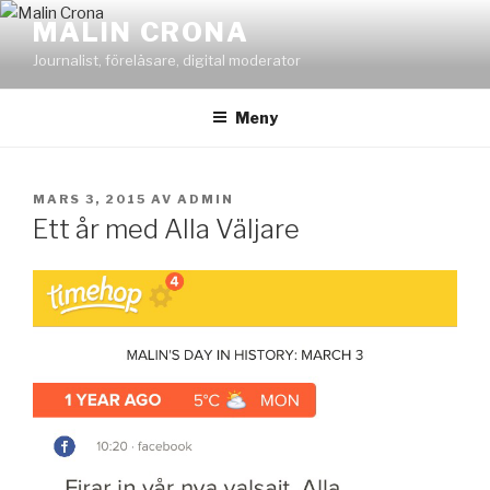
Hoppa
MALIN CRONA
till
Journalist, föreläsare, digital moderator
innehåll
Meny
PUBLICERAT
MARS 3, 2015
AV
ADMIN
Ett år med Alla Väljare