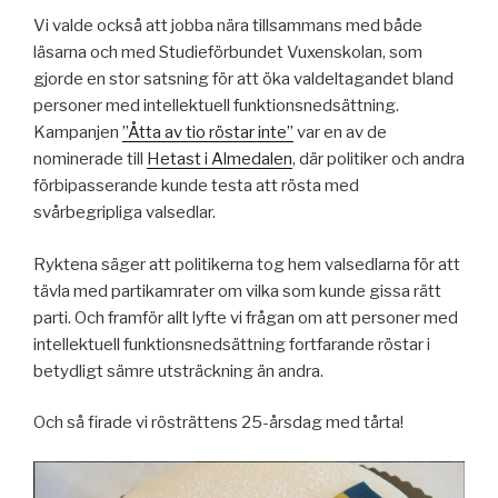
Vi valde också att jobba nära tillsammans med både
läsarna och med Studieförbundet Vuxenskolan, som
gjorde en stor satsning för att öka valdeltagandet bland
personer med intellektuell funktionsnedsättning.
Kampanjen
”Åtta av tio röstar inte”
var en av de
nominerade till
Hetast i Almedalen
, där politiker och andra
förbipasserande kunde testa att rösta med
svårbegripliga valsedlar.
Ryktena säger att politikerna tog hem valsedlarna för att
tävla med partikamrater om vilka som kunde gissa rätt
parti. Och framför allt lyfte vi frågan om att personer med
intellektuell funktionsnedsättning fortfarande röstar i
betydligt sämre utsträckning än andra.
Och så firade vi rösträttens 25-årsdag med tårta!