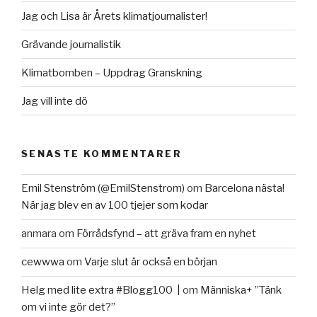
Jag och Lisa är Årets klimatjournalister!
Grävande journalistik
Klimatbomben – Uppdrag Granskning
Jag vill inte dö
SENASTE KOMMENTARER
Emil Stenström (@EmilStenstrom)
om
Barcelona nästa!
När jag blev en av 100 tjejer som kodar
anmara
om
Förrådsfynd – att gräva fram en nyhet
cewwwa
om
Varje slut är också en början
Helg med lite extra #Blogg100 |
om
Människa+ ”Tänk
om vi inte gör det?”