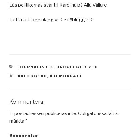
Läs politikernas svar till Karolina på Alla Väljare
.
Detta är blogginlägg #003 i
#blogg100
.
KATEGORIER
JOURNALISTIK
,
UNCATEGORIZED
TAGGAR
#BLOGG100
,
#DEMOKRATI
Kommentera
E-postadressen publiceras inte.
Obligatoriska fält är
märkta
*
Kommentar