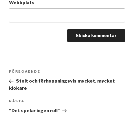
Webbplats
Inläggsnavigering
FÖREGÅENDE
Föregående
inlägg
Stolt och förhoppningsvis mycket, mycket
klokare
NÄSTA
Nästa
inlägg
”Det spelar ingen roll”