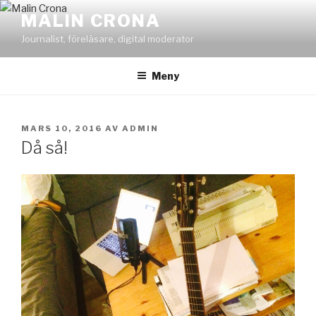
Hoppa
MALIN CRONA
till
Journalist, föreläsare, digital moderator
innehåll
Meny
PUBLICERAT
MARS 10, 2016
AV
ADMIN
Då så!