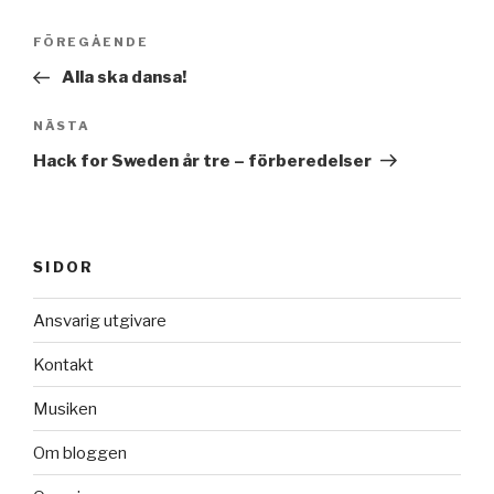
Inläggsnavigering
FÖREGÅENDE
Föregående
inlägg
Alla ska dansa!
NÄSTA
Nästa
inlägg
Hack for Sweden år tre – förberedelser
SIDOR
Ansvarig utgivare
Kontakt
Musiken
Om bloggen