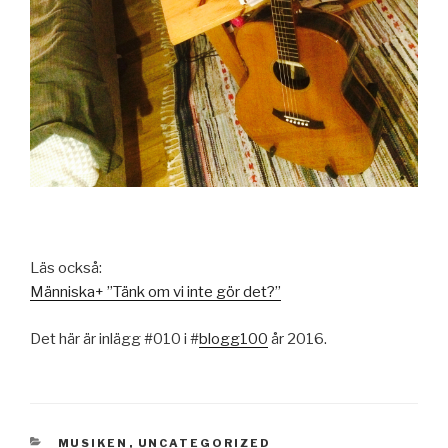
Läs också:
Människa+ ”Tänk om vi inte gör det?”
Det här är inlägg #010 i #
blogg100
år 2016.
KATEGORIER
MUSIKEN
,
UNCATEGORIZED