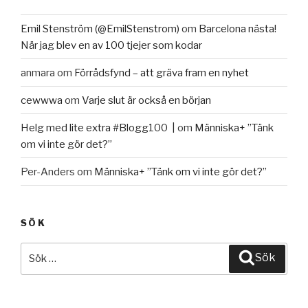
Emil Stenström (@EmilStenstrom)
om
Barcelona nästa!
När jag blev en av 100 tjejer som kodar
anmara
om
Förrådsfynd – att gräva fram en nyhet
cewwwa
om
Varje slut är också en början
Helg med lite extra #Blogg100 |
om
Människa+ ”Tänk
om vi inte gör det?”
Per-Anders
om
Människa+ ”Tänk om vi inte gör det?”
SÖK
Sök
Sök
efter: