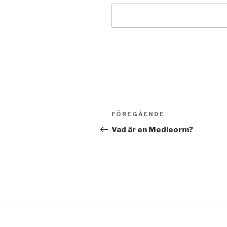
Inläggsnavigering
FÖREGÅENDE
Föregående
inlägg
Vad är en Medieorm?