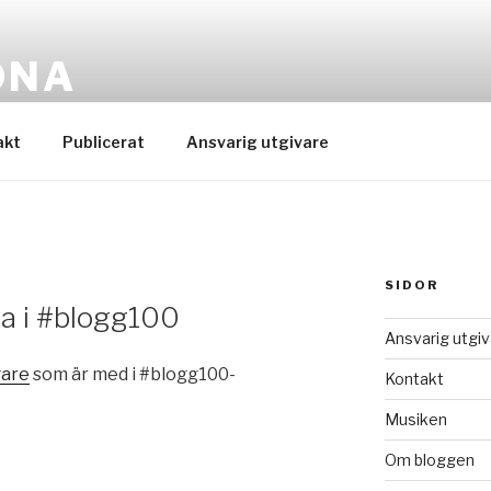
ONA
 moderator
akt
Publicerat
Ansvarig utgivare
SIDOR
a i #blogg100
Ansvarig utgiv
gare
som är med i #blogg100-
Kontakt
Musiken
Om bloggen