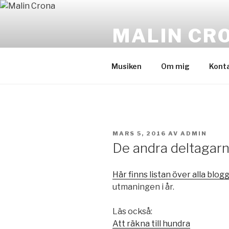
Hoppa
till
MALIN CR
innehåll
Journalist, föreläsare, digital
Musiken
Om mig
Kont
PUBLICERAT
MARS 5, 2016
AV
ADMIN
De andra deltagarn
Här finns listan över alla blog
utmaningen i år.
Läs också:
Att räkna till hundra