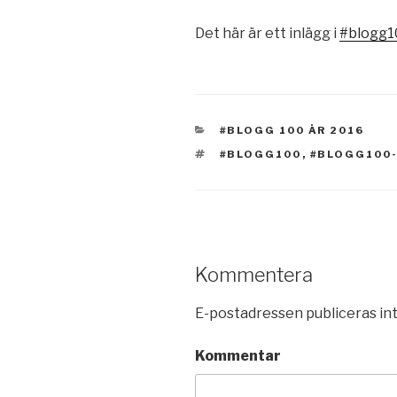
Det här är ett inlägg i
#blogg1
KATEGORIER
#BLOGG 100 ÅR 2016
TAGGAR
#BLOGG100
,
#BLOGG100
Kommentera
E-postadressen publiceras int
Kommentar