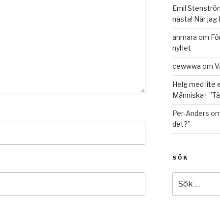
Emil Stenströ
nästa! När jag
anmara
om
Fö
nyhet
cewwwa
om
V
Helg med lite 
Människa+ ”Tän
Per-Anders
o
det?”
SÖK
Sök
efter: