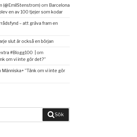
m (@EmilStenstrom)
om
Barcelona
 blev en av 100 tjejer som kodar
rrådsfynd – att gräva fram en
arje slut är också en början
extra #Blogg100 |
om
k om vi inte gör det?”
m
Människa+ ”Tänk om vi inte gör
Sök