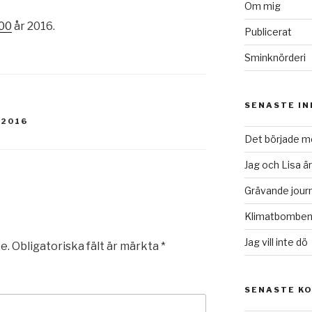
Om mig
00
år 2016.
Publicerat
Sminknörderi
SENASTE I
-2016
Det började me
Jag och Lisa är
Grävande journ
Klimatbomben 
Jag vill inte dö
e.
Obligatoriska fält är märkta
*
SENASTE K