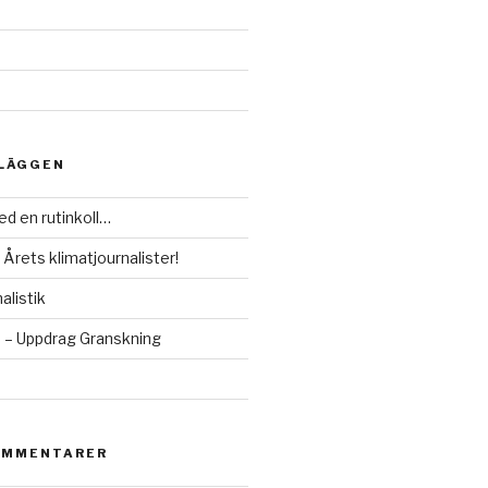
NLÄGGEN
d en rutinkoll…
 Årets klimatjournalister!
alistik
– Uppdrag Granskning
OMMENTARER