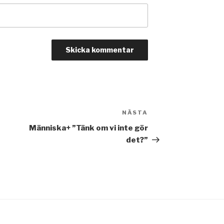
NÄSTA
Nästa
inlägg
Människa+ ”Tänk om vi inte gör
det?”