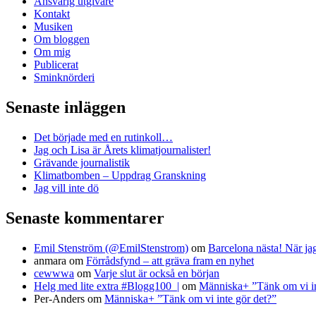
Ansvarig utgivare
Kontakt
Musiken
Om bloggen
Om mig
Publicerat
Sminknörderi
Senaste inläggen
Det började med en rutinkoll…
Jag och Lisa är Årets klimatjournalister!
Grävande journalistik
Klimatbomben – Uppdrag Granskning
Jag vill inte dö
Senaste kommentarer
Emil Stenström (@EmilStenstrom)
om
Barcelona nästa! När ja
anmara
om
Förrådsfynd – att gräva fram en nyhet
cewwwa
om
Varje slut är också en början
Helg med lite extra #Blogg100 |
om
Människa+ ”Tänk om vi in
Per-Anders
om
Människa+ ”Tänk om vi inte gör det?”