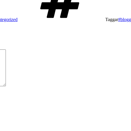
tegorized
Taggar
#blog