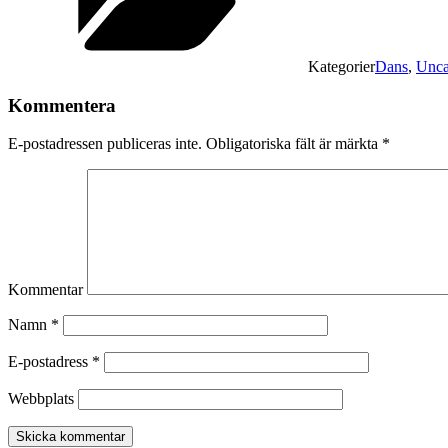
Kategorier
Dans
,
Unca
Kommentera
E-postadressen publiceras inte.
Obligatoriska fält är märkta
*
Kommentar
Namn
*
E-postadress
*
Webbplats