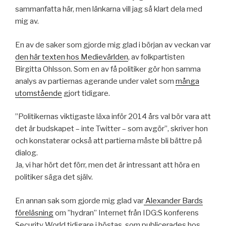
sammanfatta här, men länkarna vill jag så klart dela med
mig av.
En av de saker som gjorde mig glad i början av veckan var
den här texten hos Medievärlden
, av folkpartisten
Birgitta Ohlsson. Som en av få politiker gör hon samma
analys av partiernas agerande under valet som
många
utomstående
gjort tidigare.
”Politikernas viktigaste läxa inför 2014 års val bör vara att
det är budskapet – inte Twitter – som avgör”, skriver hon
och konstaterar också att partierna måste bli bättre på
dialog.
Ja, vi har hört det förr, men det är intressant att höra en
politiker säga det själv.
En annan sak som gjorde mig glad var
Alexander Bards
föreläsning
om ”hydran” Internet från IDG:S konferens
Security World tidigare i höstas, som publicerades hos