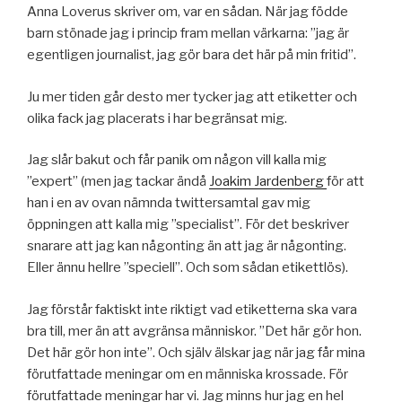
Anna Loverus skriver om, var en sådan. När jag födde
barn stönade jag i princip fram mellan värkarna: ”jag är
egentligen journalist, jag gör bara det här på min fritid”.
Ju mer tiden går desto mer tycker jag att etiketter och
olika fack jag placerats i har begränsat mig.
Jag slår bakut och får panik om någon vill kalla mig
”expert” (men jag tackar ändå
Joakim Jardenberg
för att
han i en av ovan nämnda twittersamtal gav mig
öppningen att kalla mig ”specialist”. För det beskriver
snarare att jag kan någonting än att jag är någonting.
Eller ännu hellre ”speciell”. Och som sådan etikettlös).
Jag förstår faktiskt inte riktigt vad etiketterna ska vara
bra till, mer än att avgränsa människor. ”Det här gör hon.
Det här gör hon inte”. Och själv älskar jag när jag får mina
förutfattade meningar om en människa krossade. För
förutfattade meningar har vi. Jag minns hur jag en hel