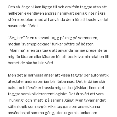
Och så länge vi kan lägga till och dra ifrån taggar utan att
helheten egentligen ändras nämnvärt ser jag inte några
större problem med att använda dem för att beskriva det
nuvarande flödet.
”Seglare” är en relevant tagg på mig på sommaren,
medan ”svampplockare” funkar bättre på hösten.
”Mamma” är en bra tagg att använda när jag presenterar
mig för läraren eller läkaren för att beskriva min relation till
barnet de ska ha i sin vård.
Men det är när vissa anser att vissa taggar per automatik
utesluter andra som jag blir förbannad. Det är då jag slår
bakut och försöker trassla mig ur. Ja, självklart finns det
taggar som kolliderar rent logiskt. Det är svårt att vara
”hungrig” och ”mätt” på samma gång. Men tyvärr är det
sällan logik som avgör vilka taggar som anses kunna
användas på samma gång, utan urgamla tankar om