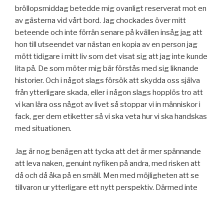
bröllopsmiddag betedde mig ovanligt reserverat mot en
av gästerna vid vårt bord. Jag chockades över mitt
beteende och inte förrän senare på kvällen insåg jag att
hon till utseendet var nästan en kopia av en person jag
mött tidigare i mitt liv som det visat sig att jag inte kunde
lita på. De som möter mig bär förstås med sig liknande
historier. Och i något slags försök att skydda oss själva
från ytterligare skada, eller i någon slags hopplös tro att
vi kan lära oss något av livet så stoppar vi in människor i
fack, ger dem etiketter så vi ska veta hur vi ska handskas
med situationen.
Jag är nog benägen att tycka att det är mer spännande
att leva naken, genuint nyfiken på andra, med risken att
då och då åka på en smäll. Men med möjligheten att se
tillvaron ur ytterligare ett nytt perspektiv. Därmed inte
sagt att jag lyckas, eller att jag ens är konsekvent. Det
hör liksom till.