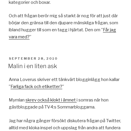
kategorier och boxar.
Och att frågan berör mig så starkt är nog för att just där
börjar den gränsa till den djupare mänskliga frågan, som
ibland hugger till som en tagg i hjärtat. Den om ”
Får jag
vara med?
”
PUBLICERAT
SEPTEMBER 28, 2010
Malin i en liten ask
Anna Loverus skriver ett tänkvärt blogginlägg hon kallar
”
Farliga fack och etiketter?
”
Mymlan
skrev också klokt i ämnet
i somras när hon
gästbloggade på TV4:s Sommarbloggarna.
Jag har några gånger försökt diskutera frågan på Twitter,
alltid med kloka inspel och uppslag från andra att fundera