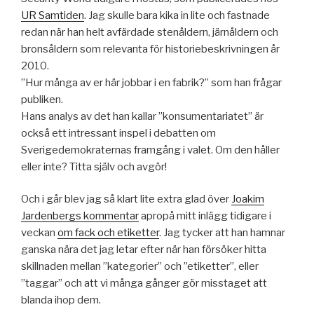
UR Samtiden
. Jag skulle bara kika in lite och fastnade
redan när han helt avfärdade stenåldern, järnåldern och
bronsåldern som relevanta för historiebeskrivningen år
2010.
”Hur många av er här jobbar i en fabrik?” som han frågar
publiken.
Hans analys av det han kallar ”konsumentariatet” är
också ett intressant inspel i debatten om
Sverigedemokraternas framgång i valet. Om den håller
eller inte? Titta själv och avgör!
Och i går blev jag så klart lite extra glad över
Joakim
Jardenbergs kommentar
apropå mitt inlägg tidigare i
veckan
om fack och etiketter
. Jag tycker att han hamnar
ganska nära det jag letar efter när han försöker hitta
skillnaden mellan ”kategorier” och ”etiketter”, eller
”taggar” och att vi många gånger gör misstaget att
blanda ihop dem.