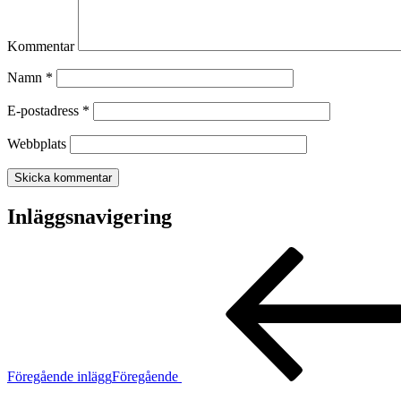
Kommentar
Namn
*
E-postadress
*
Webbplats
Inläggsnavigering
Föregående inlägg
Föregående