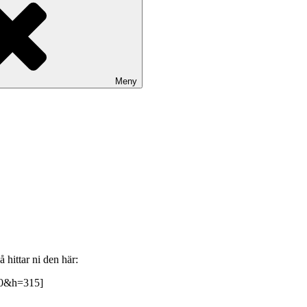
Meny
 hittar ni den här:
60&h=315]