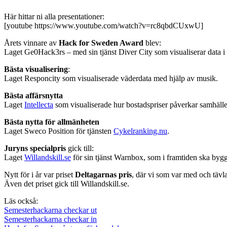
Här hittar ni alla presentationer:
[youtube https://www.youtube.com/watch?v=rc8qbdCUxwU]
Årets vinnare av
Hack for Sweden Award
blev:
Laget Ge0Hack3rs – med sin tjänst Diver City som visualiserar data i 
Bästa visualisering
:
Laget Responcity som visualiserade väderdata med hjälp av musik.
Bästa affärsnytta
Laget
Intellecta
som visualiserade hur bostadspriser påverkar samhället 
Bästa nytta för allmänheten
Laget Sweco Position för tjänsten
Cykelranking.nu
.
Juryns specialpris
gick till:
Laget
Willandskill.se
för sin tjänst Warnbox, som i framtiden ska bygg
Nytt för i år var priset
Deltagarnas pris
, där vi som var med och tävla
Även det priset gick till Willandskill.se.
Läs också:
Semesterhackarna checkar ut
Semesterhackarna checkar in