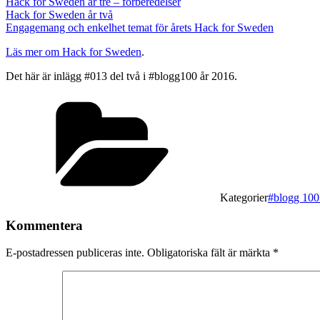
Hack for Sweden år tre – förberedelser
Hack for Sweden år två
Engagemang och enkelhet temat för årets Hack for Sweden
Läs mer om Hack for Sweden
.
Det här är inlägg #013 del två i #blogg100 år 2016.
Kategorier
#blogg 100
Kommentera
E-postadressen publiceras inte.
Obligatoriska fält är märkta
*