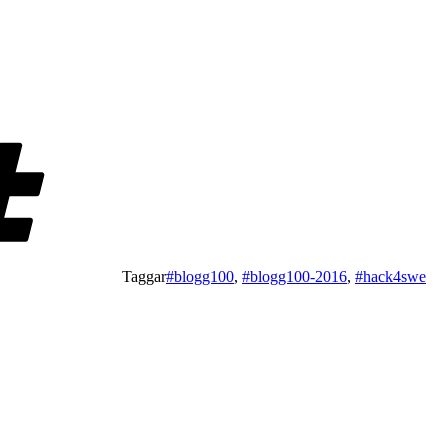
Taggar
#blogg100
,
#blogg100-2016
,
#hack4swe