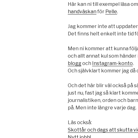
Här kan ni till exempel läsa o
handväskan
för
Pelle
.
Jag kommer inte att uppdatera 
Det finns helt enkelt inte tid f
Men ni kommer att kunna följa
och allt annat kul som händer
blogg
och
Instagram-konto
.
Och självklart kommer jag då o
Och det här blir väl också på s
just nu, fast jag så klart komm
journalistiken, orden och barn
på. Men inte längre varje dag.
Läs också:
Skottår och dags att skutta v
Nytt jobb!