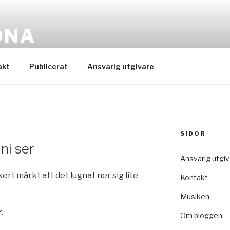
ONA
 moderator
akt
Publicerat
Ansvarig utgivare
SIDOR
ni ser
Ansvarig utgiv
ert märkt att det lugnat ner sig lite
Kontakt
Musiken
r
.
Om bloggen