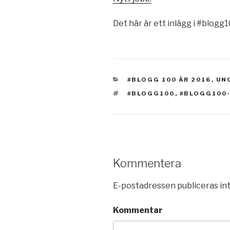
Det här är ett inlägg i #blogg1
KATEGORIER
#BLOGG 100 ÅR 2016
,
UN
TAGGAR
#BLOGG100
,
#BLOGG100
Kommentera
E-postadressen publiceras int
Kommentar