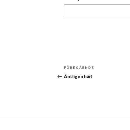
Inläggsnavigering
FÖREGÅENDE
Föregående
inlägg
Äntligen här!