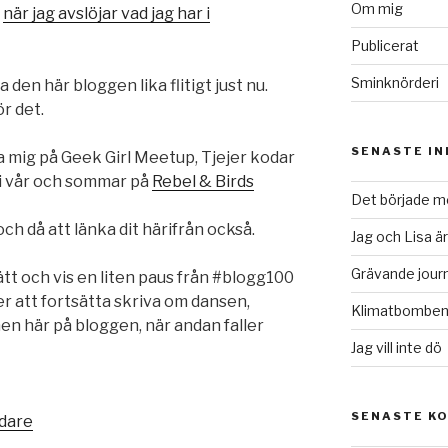
Om mig
m
när jag avslöjar vad jag har i
Publicerat
Sminknörderi
den här bloggen lika flitigt just nu.
ör det.
SENASTE I
 mig på Geek Girl Meetup, Tjejer kodar
 i vår och sommar på
Rebel & Birds
Det började me
ch då att länka dit härifrån också.
Jag och Lisa är
Grävande journ
ätt och vis en liten paus från #blogg100
er att fortsätta skriva om dansen,
Klimatbomben 
en här på bloggen, när andan faller
Jag vill inte dö
SENASTE K
idare