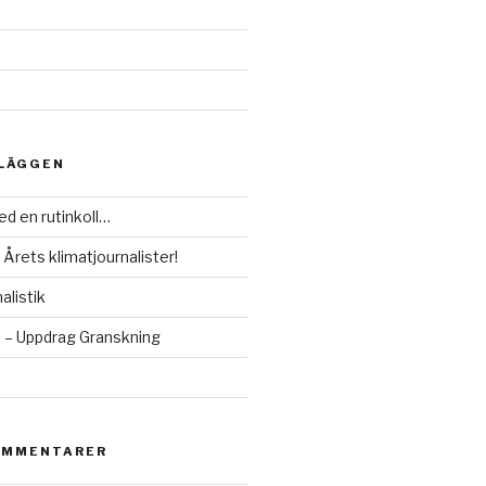
NLÄGGEN
d en rutinkoll…
 Årets klimatjournalister!
alistik
– Uppdrag Granskning
OMMENTARER