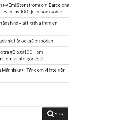
m (@EmilStenstrom)
om
Barcelona
 blev en av 100 tjejer som kodar
rrådsfynd – att gräva fram en
arje slut är också en början
extra #Blogg100 |
om
k om vi inte gör det?”
m
Människa+ ”Tänk om vi inte gör
Sök