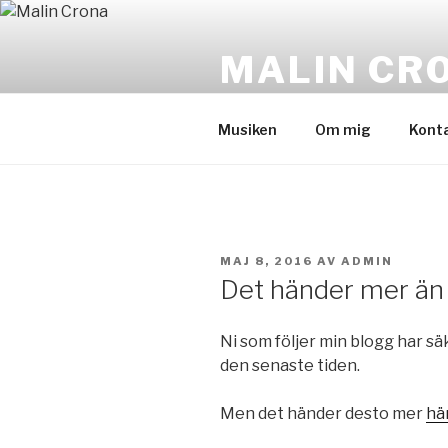
Hoppa
till
MALIN CR
innehåll
Journalist, föreläsare, digital
Musiken
Om mig
Kont
PUBLICERAT
MAJ 8, 2016
AV
ADMIN
Det händer mer än 
Ni som följer min blogg har säk
den senaste tiden.
Men det händer desto mer
hä