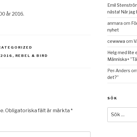
Emil Stenströ
nästa! När jag
00 år 2016.
anmara
om
Fö
nyhet
cewwwa
om
V
CATEGORIZED
Helg med lite 
-2016
,
REBEL & BIRD
Människa+ ”Tän
Per-Anders
o
det?”
SÖK
e.
Obligatoriska fält är märkta
*
Sök
efter: