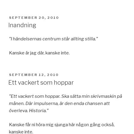
PUBLICERAT
SEPTEMBER 20, 2010
Inandning
”I händelsernas centrum står allting stilla.”
Kanske är jag där, kanske inte.
PUBLICERAT
SEPTEMBER 12, 2010
Ett vackert som hoppar
”Ett vackert som hoppar. Ska sätta min skrivmaskin på
månen. Där impulserna, är den enda chansen att
överleva. Historia.”
Kanske får ni höra mig sjunga här någon gång också,
kanske inte.