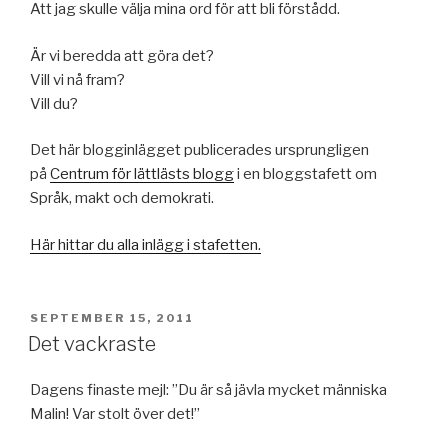
Att jag skulle välja mina ord för att bli förstådd.
Är vi beredda att göra det?
Vill vi nå fram?
Vill du?
Det här blogginlägget publicerades ursprungligen
på
Centrum för lättlästs blogg
i en bloggstafett om
Språk, makt och demokrati.
Här hittar du alla inlägg i stafetten.
PUBLICERAT
SEPTEMBER 15, 2011
Det vackraste
Dagens finaste mejl: ”Du är så jävla mycket människa
Malin! Var stolt över det!”