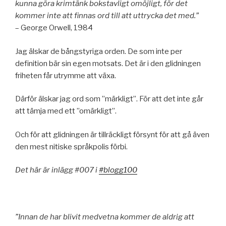
kunna göra krimtänk bokstavligt omöjligt, för det
kommer inte att finnas ord till att uttrycka det med.”
– George Orwell, 1984
Jag älskar de bångstyriga orden. De som inte per
definition bär sin egen motsats. Det är i den glidningen
friheten får utrymme att växa.
Därför älskar jag ord som ”märkligt”. För att det inte går
att tämja med ett ”omärkligt”.
Och för att glidningen är tillräckligt försynt för att gå även
den mest nitiske språkpolis förbi.
Det här är inlägg #007 i
#blogg100
”Innan de har blivit medvetna kommer de aldrig att