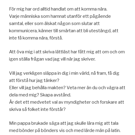
För mig har ord alltid handlat om att komma nära.
Varje människa som hamnat utanför ett pågående
samtal, eller som älskat någon som slutar att
kommunicera, känner till smärtan att bli utestängd, att
inte få komma nära, förstå.
Att öva mig i att skriva lättläst har fått mig att om och om
igen ställa frågan vad jag vill när jag skriver.
Vill jag verkligen släppa in dig i min värld, nå fram, få dig
att förstå hur jag tänker?
Eller vill jag behålla makten? Veta mer än du och vägra att
dela med mig? Skapa avstånd.
Är det ett medvetet val av myndigheter och forskare att
skriva så folket inte förstår?
Min pappa brukade säga att jag skulle lära mig att tala
med bönder på bönders vis och med lärde män på latin.