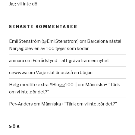
Jag vill inte dö
SENASTE KOMMENTARER
Emil Stenström (@EmilStenstrom)
om
Barcelona nästa!
När jag blev en av 100 tjejer som kodar
anmara
om
Förrådsfynd – att gräva fram en nyhet
cewwwa
om
Varje slut är också en början
Helg med lite extra #Blogg100 |
om
Människa+ ”Tänk
om vi inte gör det?”
Per-Anders
om
Människa+ ”Tänk om vi inte gör det?”
SÖK