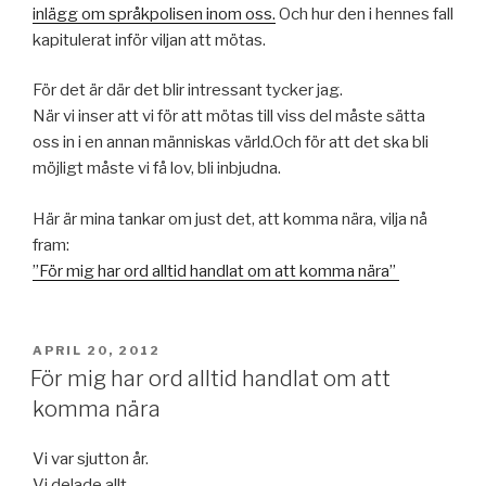
inlägg om språkpolisen inom oss.
Och hur den i hennes fall
kapitulerat inför viljan att mötas.
För det är där det blir intressant tycker jag.
När vi inser att vi för att mötas till viss del måste sätta
oss in i en annan människas värld.Och för att det ska bli
möjligt måste vi få lov, bli inbjudna.
Här är mina tankar om just det, att komma nära, vilja nå
fram:
”För mig har ord alltid handlat om att komma nära”
PUBLICERAT
APRIL 20, 2012
För mig har ord alltid handlat om att
komma nära
Vi var sjutton år.
Vi delade allt.