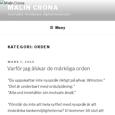
Hoppa
MALIN CRONA
till
Journalist, föreläsare, digital moderator
innehåll
Meny
KATEGORI: ORDEN
PUBLICERAT
MARS 7, 2015
Varför jag älskar de märkliga orden
”Du uppskattar inte nyspråk riktigt på allvar, Winston.”
”Det är underbart med ordutplåning.”
”Alla ord innehåller sin motsats ändå.”
”Förstår du inte att hela syftet med nyspråk är att
inskränka tankemöjligheterna? Vi kommer till slut att