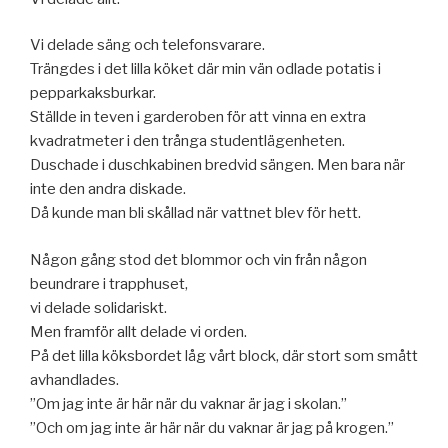
Vi delade säng och telefonsvarare.
Trängdes i det lilla köket där min vän odlade potatis i
pepparkaksburkar.
Ställde in teven i garderoben för att vinna en extra
kvadratmeter i den trånga studentlägenheten.
Duschade i duschkabinen bredvid sängen. Men bara när
inte den andra diskade.
Då kunde man bli skållad när vattnet blev för hett.
Någon gång stod det blommor och vin från någon
beundrare i trapphuset,
vi delade solidariskt.
Men framför allt delade vi orden.
På det lilla köksbordet låg vårt block, där stort som smått
avhandlades.
”Om jag inte är här när du vaknar är jag i skolan.”
”Och om jag inte är här när du vaknar är jag på krogen.”