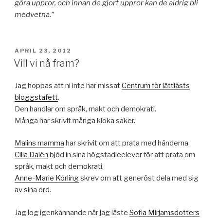
göra uppror, och innan de gjort uppror kan de aldrig bli
medvetna.”
PUBLICERAT
APRIL 23, 2012
Vill vi nå fram?
Jag hoppas att ni inte har missat
Centrum för lättlästs
bloggstafett
.
Den handlar om språk, makt och demokrati.
Många har skrivit många kloka saker.
Malins mamma
har skrivit om att prata med händerna.
Cilla Dalén
bjöd in sina högstadieelever för att prata om
språk, makt och demokrati.
Anne-Marie Körling
skrev om att generöst dela med sig
av sina ord.
Jag log igenkännande när jag läste
Sofia Mirjamsdotters