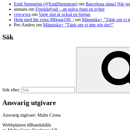
Emil Stenström (@EmilStenstrom)
om
Barcelona nästa! När ja
anmara
om
Förrådsfynd – att gräva fram en nyhet
cewwwa
om
Varje slut är också en början
Helg med lite extra #Blogg100 |
om
Människa+ ”Tänk om vi in
Per-Anders
om
Människa+ ”Tänk om vi inte gör det?”
Sök
Sök efter:
Ansvarig utgivare
Ansvarig utgivare: Malin Crona
Webbplatsen tillhandahålls